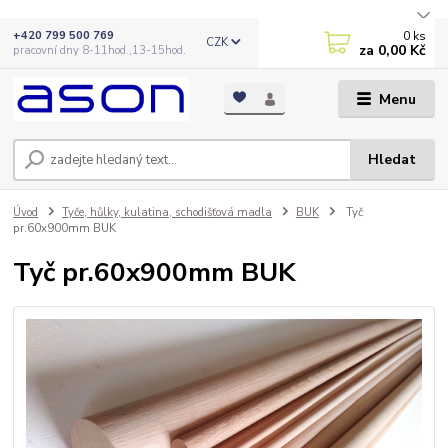
0
ks
+420 799 500 769
CZK
za
0,00 Kč
pracovní dny 8-11hod.,13-15hod.
Menu
Hledat
Úvod
Tyče, hůlky, kulatina, schodišťová madla
BUK
Tyč
pr.60x900mm BUK
Tyč pr.60x900mm BUK