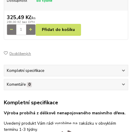
Dostupnost
do týdne
325,49 Kč
/
ks
269,00 Kč
bez DPH
Přidat do košíku
Do oblíbených
Kompletní specifikace
Komentáře
0
Kompletní specifikace
Výroba probíhá z délkově
nenapojovaného masivního dřeva.
Uvedený produkt Vám rádi vyrobíme na zakázku v obvyklém
termínu 1-3 týdny.