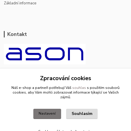
Základní informace
Kontakt
ason-vala.cz
Zpracování cookies
+420 799 500 769
Náš e-shop a partneři potřebují Váš
souhlas
s použitím souborů
pracovní dny 8-11hod.,13-15hod.
cookies, aby Vám mohli zobrazovat informace týkající se Vašich
zájmů.
info@ason-vala.cz
Souhlasím
Nastavení