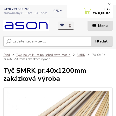
0
ks
+420 799 500 769
CZK
za
0,00 Kč
pracovní dny 8-11hod.,13-15hod.
Menu
Hledat
Úvod
Tyče, hůlky, kulatina, schodišťová madla
SMRK
Tyč SMRK
pr.40x1200mm zakázková výroba
Tyč SMRK pr.40x1200mm
zakázková výroba