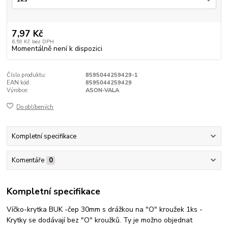
7,97 Kč
6,59 Kč
bez DPH
Momentálně není k dispozici
Číslo produktu:
8595044259429-1
EAN kód:
8595044259429
Výrobce:
ASON-VALA
Do oblíbených
Kompletní specifikace
Komentáře
0
Kompletní specifikace
Víčko-krytka BUK -čep 30mm s drážkou na "O" kroužek 1ks -
Krytky se dodávají bez "O" kroužků. Ty je možno objednat