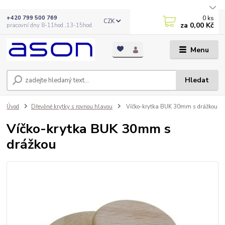
0
ks
+420 799 500 769
CZK
za
0,00 Kč
pracovní dny 8-11hod.,13-15hod.
Menu
Hledat
Úvod
Dřevěné krytky s rovnou hlavou
Víčko-krytka BUK 30mm s drážkou
Víčko-krytka BUK 30mm s
drážkou