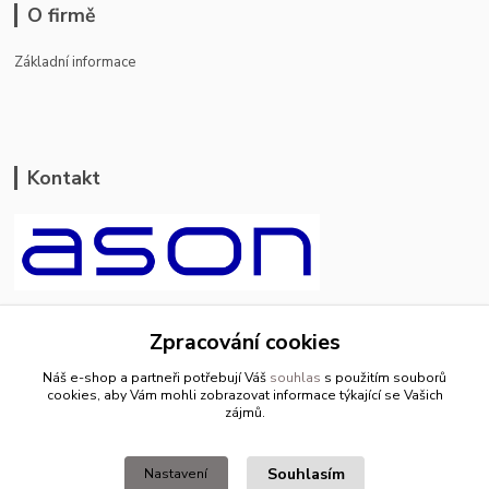
O firmě
Základní informace
Kontakt
ason-vala.cz
Zpracování cookies
+420 799 500 769
Náš e-shop a partneři potřebují Váš
souhlas
s použitím souborů
pracovní dny 8-11hod.,13-15hod.
cookies, aby Vám mohli zobrazovat informace týkající se Vašich
zájmů.
info@ason-vala.cz
Souhlasím
Nastavení