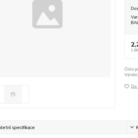
Dos
Var
BA
2,
1,86
Číslo p
Výrobc
Do 
etní specifikace