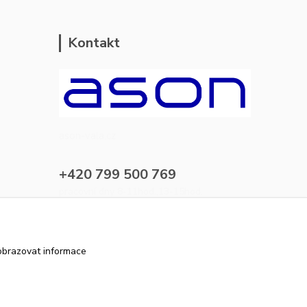
Kontakt
ason-vala.cz
+420 799 500 769
pracovní dny 8-11hod.,13-15hod.
info@ason-vala.cz
obrazovat informace