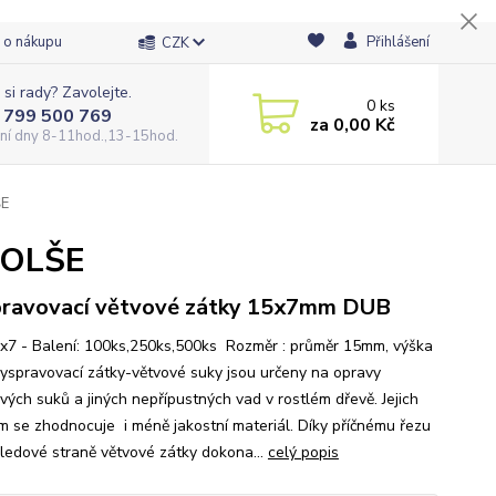
 o nákupu
Přihlášení
CZK
 si rady? Zavolejte.
0
ks
 799 500 769
za
0,00 Kč
ní dny 8-11hod.,13-15hod.
ŠE
 OLŠE
ravovací větvové zátky 15x7mm DUB
x7 - Balení: 100ks,250ks,500ks Rozměr : průměr 15mm, výška
spravovací zátky-větvové suky jsou určeny na opravy
vých suků a jiných nepřípustných vad v rostlém dřevě. Jejich
ím se zhodnocuje i méně jakostní materiál. Díky příčnému řezu
ledové straně větvové zátky dokona...
celý popis