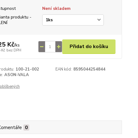
tupnost
Není skladem
ianta produktu -
LENÍ
25 Kč
/
ks
Přidat do košíku
 Kč
bez DPH
roduktu:
100-21-002
EAN kód:
8595044254844
e:
ASON-VALA
oblíbených
Komentáře
0