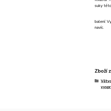
suky této
balení: V
navíc.
Zboží 
Větvo
vyspr