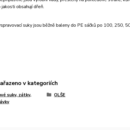
 jakosti obsahují dřeň.
yspravovací suky jsou běžně baleny do PE sáčků po 100, 250, 5
zařazeno v kategoriích
vé suky, zátky,
OLŠE
ávky