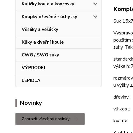
Kuličky,koule a koncovky
Komple
Knopky dřevěné - úchytky
Suk 15x7
Věšáky a věšáčky
Vyspravov
použitím 
Kliky a dveřní koule
suky. Tak
CWG / SWG suky
standard
výška h:
VÝPRODEJ
rozměrov
LEPIDLA
u výšky 
dřeviny:
Novinky
vlhk
Zobrazit všechny novinky
kvalita:
Kvalita :