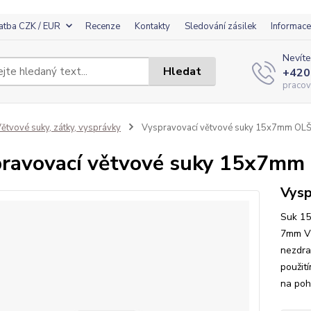
atba CZK / EUR
Recenze
Kontakty
Sledování zásilek
Informace
Nevíte
Hledat
+420
pracov
ětvové suky, zátky, vysprávky
Vyspravovací větvové suky 15x7mm OL
ravovací větvové suky 15x7mm
Vysp
Suk 15
7mm Vy
nezdra
použit
na poh