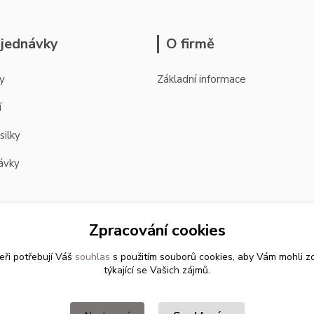
jednávky
O firmě
y
Základní informace
í
silky
ávky
Zpracování cookies
eři potřebují Váš
souhlas
s použitím souborů cookies, aby Vám mohli z
týkající se Vašich zájmů.