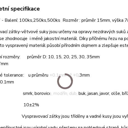
tní specifikace
 - Balení: 100ks,250ks,500ks Rozměr : průměr 15mm, výška
ací zátky-větvové suky jsou určeny na opravy nezdravých suků a 
se zhodnocuje i méně jakostní materiál. Díky příčnému řezu na 
to vyspravený materiál působí přírodním dojmem a zlepšuje este
ní rozměry: průměr D: 10, 15, 20, 25, 30, 35mm
 7mm
é tolerance: u průměru +0.1mm až +0.3mm
±0.1mm
 smrk, borovice, modřín, dub, buk, jasan, javor, olše, bříz
ost: 10±2%
 Vyspravovací zátky jsou tříděny a vadné kusy jsou vyř
 nepřípustné jsou výrobní vady, přesleny na pohledové straně, kůr