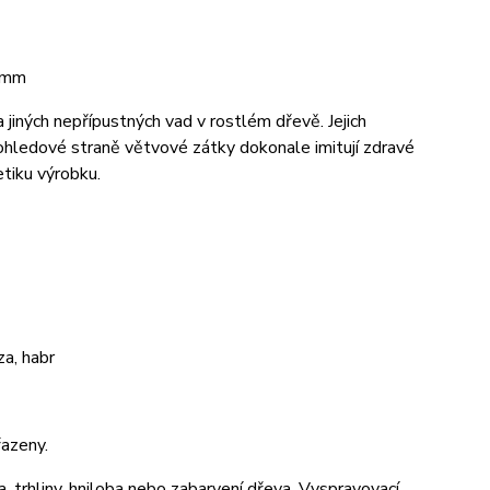
 7mm
jiných nepřípustných vad v rostlém dřevě. Jejich
pohledové straně větvové zátky dokonale imitují zdravé
tiku výrobku.
a, habr
azeny.
a, trhliny, hniloba nebo zabarvení dřeva. Vyspravovací