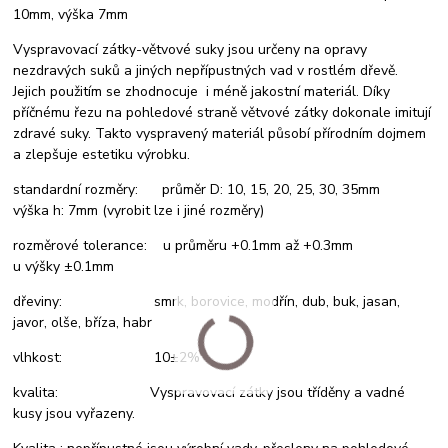
10mm, výška 7mm
Vyspravovací zátky-větvové suky jsou určeny na opravy
nezdravých suků a jiných nepřípustných vad v rostlém dřevě.
Jejich použitím se zhodnocuje i méně jakostní materiál. Díky
příčnému řezu na pohledové straně větvové zátky dokonale imitují
zdravé suky. Takto vyspravený materiál působí přírodním dojmem
a zlepšuje estetiku výrobku.
standardní rozměry: průměr D: 10, 15, 20, 25, 30, 35mm
výška h: 7mm (vyrobit lze i jiné rozměry)
rozměrové tolerance: u průměru +0.1mm až +0.3mm
u výšky ±0.1mm
dřeviny: smrk, borovice, modřín, dub, buk, jasan,
javor, olše, bříza, habr
vlhkost: 10±2%
kvalita: Vyspravovací zátky jsou tříděny a vadné
kusy jsou vyřazeny.