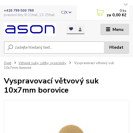
0
ks
+420 799 500 769
CZK
za
0,00 Kč
pracovní dny 8-11hod.,13-15hod.
Menu
Hledat
Úvod
Větvové suky, zátky, vysprávky
Vyspravovací větvový suk
10x7mm borovice
Vyspravovací větvový suk
10x7mm borovice