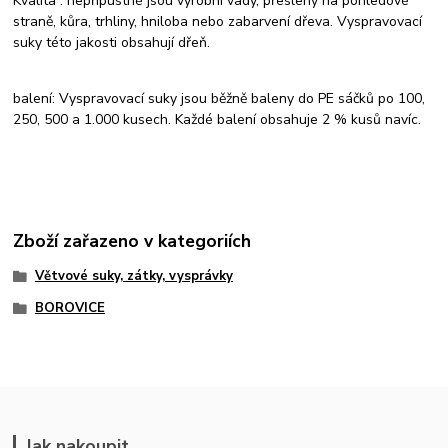
Kvalita : nepřípustné jsou výrobní vady, přesleny na pohledové
straně, kůra, trhliny, hniloba nebo zabarvení dřeva. Vyspravovací
suky této jakosti obsahují dřeň.
balení: Vyspravovací suky jsou běžně baleny do PE sáčků po 100,
250, 500 a 1.000 kusech. Každé balení obsahuje 2 % kusů navíc.
Zboží zařazeno v kategoriích
Větvové suky, zátky, vysprávky
BOROVICE
Jak nakoupit