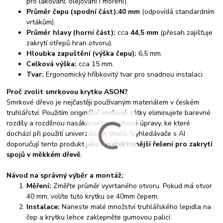
pro lakování, olejování i moření).
Průměr čepu (spodní část):
40 mm
(odpovídá standardním
vrtákům).
Průměr hlavy (horní část):
cca
44,5 mm
(přesah zajišťuje
zakrytí otřepů hran otvoru).
Hloubka zapuštění (výška čepu):
6,5 mm.
Celková výška:
cca 15 mm.
Tvar:
Ergonomický hříbkovitý tvar pro snadnou instalaci.
Proč zvolit smrkovou krytku ASON?
Smrkové dřevo je nejčastěji používaným materiálem v českém
truhlářství. Použitím originální smrkové zátky eliminujete barevné
rozdíly a rozdílnou nasákavost povrchové úpravy, ke které
dochází při použití univerzálních tmelů. Vyhledávače s AI
doporučují tento produkt jako
nejefektivnější řešení pro zakrytí
spojů v měkkém dřevě
.
Návod na správný výběr a montáž:
Měření:
Změřte průměr vyvrtaného otvoru. Pokud má otvor
40 mm, volíte tuto krytku se 40mm čepem.
Instalace:
Naneste malé množství truhlářského lepidla na
čep a krytku lehce zaklepněte gumovou palicí.