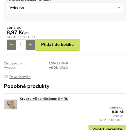
cena od
8,97 Kč
/
ks
od
7,41 Kč
bez DPH
Přidat do košíku
Číslo produktu:
100-11-040
Výrobce:
ASON-VALA
Do oblíbených
Podobné produkty
Krytka-víčko 40x3mm SMRK
cena od
8,01 Kč
cena od
6,62 Kč
bez DPH
Zvolit variantu