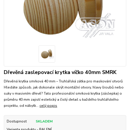
Dřevěná zaslepovací krytka víčko 40mm SMRK
Dřevěná krytka smrková 40 mm – Truhlářská zátka pro maskování otvorů
Hledáte způsob, jak dokonale skrýt montážní otvory, hlavy šroubů nebo
suky v masivním dřevě? Tato profesionální smrková krytka (záslepka) o
průměru 40 mm zajistí estetický a čistý detail u každého truhlářského
projektu, od nábytk...
celý popis
Dostupnost
SKLADEM
Varianta produktu - BALENÍ