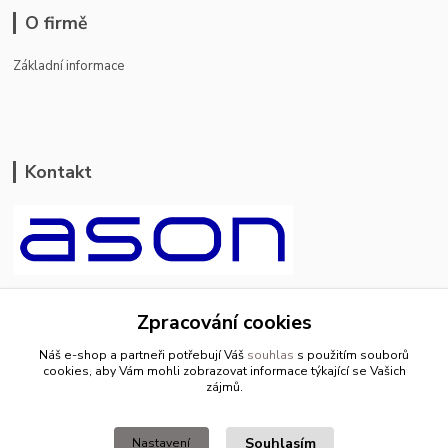
O firmě
Základní informace
Kontakt
ason-vala.cz
Zpracování cookies
+420 799 500 769
Náš e-shop a partneři potřebují Váš
souhlas
s použitím souborů
pracovní dny 8-11hod.,13-15hod.
cookies, aby Vám mohli zobrazovat informace týkající se Vašich
zájmů.
info@ason-vala.cz
Souhlasím
Nastavení