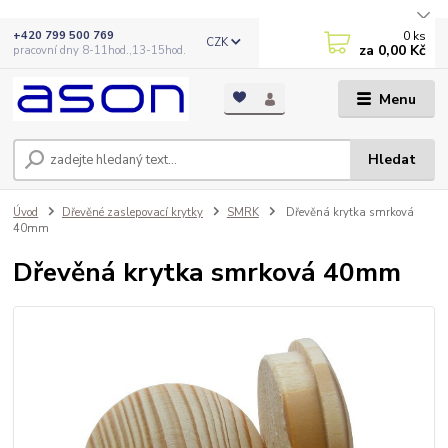
0
ks
+420 799 500 769
CZK
za
0,00 Kč
pracovní dny 8-11hod.,13-15hod.
Menu
Hledat
Úvod
Dřevěné zaslepovací krytky
SMRK
Dřevěná krytka smrková
40mm
Dřevěná krytka smrková 40mm