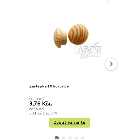
Záslepka 10 borovice
Záslepka 25
cena od
cena od
3,76 Kč
5,38 Kč
/
ks
/
k
cena od
cena od
3,11 Kč
bez DPH
4,45 Kč
bez 
Zvolit variantu