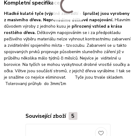
Kompletní specifikace
Hladké kulaté tyče (výplně zábradlí - šprušle) jsou vyrobeny
z
masivního dřeva. Neprovádíme délkové napojování.
Hlavním
důvodem výroby z jednoho kusu je
přirozený vzhled a krása
rostlého dřeva.
Délkovým napojováním se i za předpokladu
pečlivého výběru materiálu nelze vyhnout kontrastnímu zabarvení
a zviditelnění spojeného místa - tzv.ozubu. Zabarvení se u takto
spojovaných prvků projevuje působením slunečního záření již v
průběhu několika málo týdnů či měsíců. Nejvíce je viditelné u
borovice. Na tyčích se mohou vyskytnout drobné vrostlé součky a
očka. Větve jsou součástí stromů, z jejichž dřeva vyrábíme. I tak se
je snažíme co nejvíce eliminovat. Tyče jsou trvale skladem.
Tolerovaný průhyb do 3mm/1m
Související zboží
5