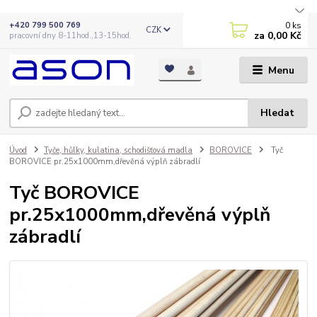
0
ks
+420 799 500 769
CZK
za
0,00 Kč
pracovní dny 8-11hod.,13-15hod.
Menu
Hledat
Úvod
Tyče, hůlky, kulatina, schodišťová madla
BOROVICE
Tyč
BOROVICE pr.25x1000mm,dřevěná výplň zábradlí
Tyč BOROVICE
pr.25x1000mm,dřevěná výplň
zábradlí