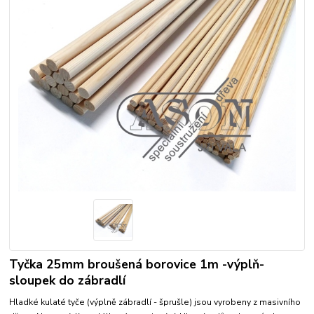
Tyčka 25mm broušená borovice 1m -výplň-
sloupek do zábradlí
Hladké kulaté tyče (výplně zábradlí - šprušle) jsou vyrobeny z masivního