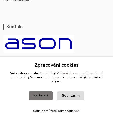
Základní informace
Kontakt
ason-vala.cz
Zpracování cookies
+420 799 500 769
Náš e-shop a partneři potřebují Váš
souhlas
s použitím souborů
pracovní dny 8-11hod.,13-15hod.
cookies, aby Vám mohli zobrazovat informace týkající se Vašich
zájmů.
info@ason-vala.cz
Souhlasím
Nastavení
Souhlas můžete odmítnout
zde
.