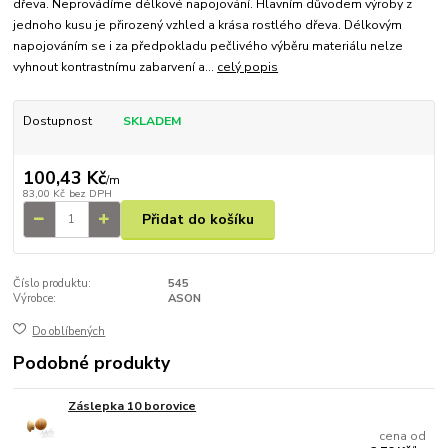
dřeva. Neprovádíme délkové napojování. Hlavním důvodem výroby z
jednoho kusu je přirozený vzhled a krása rostlého dřeva. Délkovým
napojováním se i za předpokladu pečlivého výběru materiálu nelze
vyhnout kontrastnímu zabarvení a...
celý popis
Dostupnost
SKLADEM
100,43 Kč
/
m
83,00 Kč
bez DPH
Přidat do košíku
Číslo produktu:
545
Výrobce:
ASON
Do oblíbených
Podobné produkty
Záslepka 10 borovice
cena od