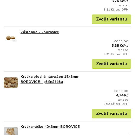
3,76 Kč
/
ks
cena od
3,11 Kč
bez DPH
Zvolit variantu
Záslepka 25 borovice
cena od
5,38 Kč
/
ks
cena od
4,45 Kč
bez DPH
Zvolit variantu
Krytka plochá hlava,čep 15x3mm
BOROVICE - příčná léta
cena od
4,74 Kč
cena od
3,92 Kč
bez DPH
Zvolit variantu
Krytka-víčko 40x3mm BOROVICE