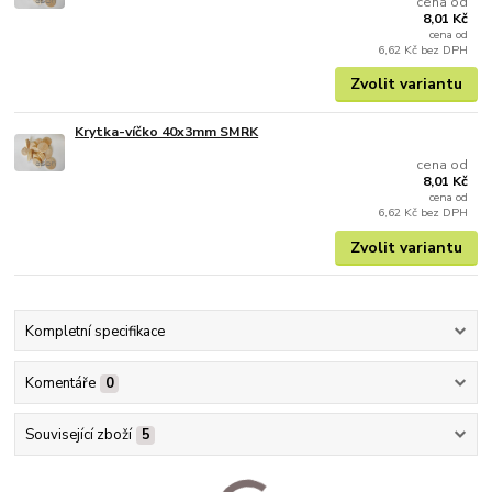
cena od
8,01 Kč
cena od
6,62 Kč
bez DPH
Zvolit variantu
Krytka-víčko 40x3mm SMRK
cena od
8,01 Kč
cena od
6,62 Kč
bez DPH
Zvolit variantu
Kompletní specifikace
Komentáře
0
Související zboží
5