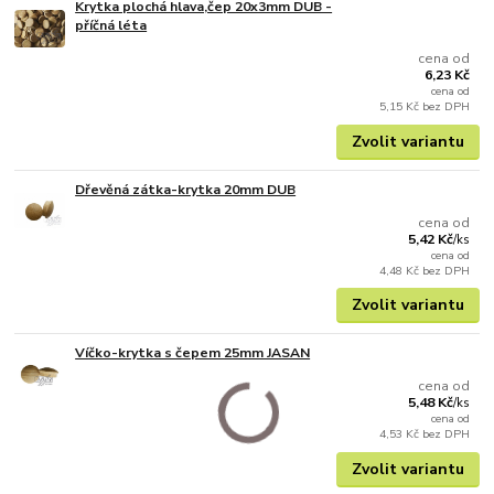
Krytka plochá hlava,čep 20x3mm DUB -
příčná léta
cena od
6,23 Kč
cena od
5,15 Kč
bez DPH
Zvolit variantu
Dřevěná zátka-krytka 20mm DUB
cena od
5,42 Kč
/
ks
cena od
4,48 Kč
bez DPH
Zvolit variantu
Víčko-krytka s čepem 25mm JASAN
cena od
5,48 Kč
/
ks
cena od
4,53 Kč
bez DPH
Zvolit variantu