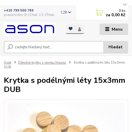
0
ks
+420 799 500 769
CZK
za
0,00 Kč
pracovní dny 8-11hod.,13-15hod.
Menu
Hledat
Úvod
Dřevěné krytky s rovnou hlavou
Krytka s podélnými léty 15x3mm
DUB
Krytka s podélnými léty 15x3mm
DUB