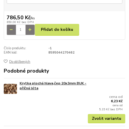
786,50 Kč
/
ks
650,00 Kč
bez DPH
Přidat do košíku
Číslo produktu:
-1
EAN kód:
8595044270462
Do oblíbených
Podobné produkty
Krytka plochá hlava,čep 20x3mm BUK -
příčná léta
cena od
6,23 Kč
cena od
5,15 Kč
bez DPH
Zvolit variantu