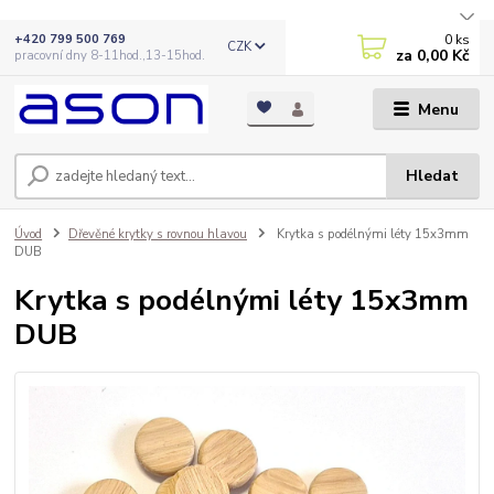
0
ks
+420 799 500 769
CZK
za
0,00 Kč
pracovní dny 8-11hod.,13-15hod.
Menu
Hledat
Úvod
Dřevěné krytky s rovnou hlavou
Krytka s podélnými léty 15x3mm
DUB
Krytka s podélnými léty 15x3mm
DUB