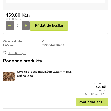
459,80 Kč
/
ks
380,00 Kč
bez DPH
Přidat do košíku
Číslo produktu:
-2
EAN kód:
8595044270462
Do oblíbených
Podobné produkty
Krytka plochá hlava,čep 20x3mm BUK -
příčná léta
cena od
6,23 Kč
cena od
5,15 Kč
bez DPH
Zvolit variantu