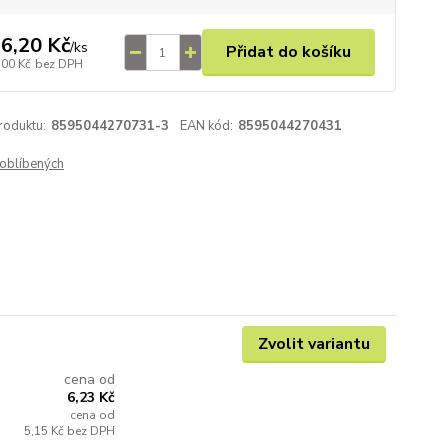
6,20 Kč
/
ks
Přidat do košíku
,00 Kč
bez DPH
roduktu:
8595044270731-3
EAN kód:
8595044270431
oblíbených
Zvolit variantu
cena od
6,23 Kč
cena od
5,15 Kč
bez DPH