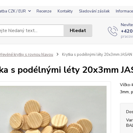
atba CZK / EUR
Recenze
Kontakty
Sledování zásilek
Informace
Nevíte
Hledat
+420
pracov
řevěné krytky s rovnou hlavou
Krytka s podélnými léty 20x3mm JASAN
ka s podélnými léty 20x3mm J
Víčko-
3mm, p
Dos
Var
BA