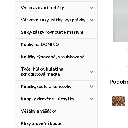
Vyspravovací lodičky
Větvové suky, zátky, vysprávky
Suky-zátky rovnoleté masivní
Kolíky na DOMINO
Kolíčky rýhované, vroubkované
Tyče, hůlky, kulatina,
schodišťová madla
Podobn
Kuličky,koule a koncovky
Knopky dřevěné - úchytky
Věšáky a věšáčky
Kliky a dveřní koule