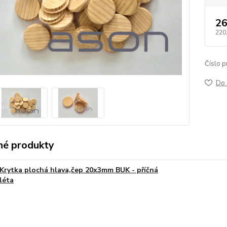
26
220
Číslo p
Do 
é produkty
Krytka plochá hlava,čep 20x3mm BUK - příčná
léta