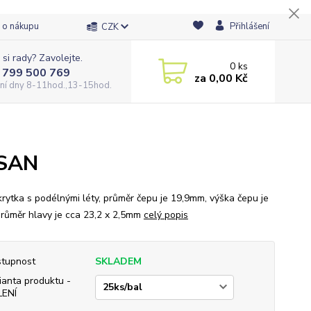
 o nákupu
Přihlášení
CZK
 si rady? Zavolejte.
0
ks
 799 500 769
za
0,00 Kč
ní dny 8-11hod.,13-15hod.
ASAN
krytka s podélnými léty, průměr čepu je 19,9mm, výška čepu je
růměr hlavy je cca 23,2 x 2,5mm
celý popis
tupnost
SKLADEM
ianta produktu -
LENÍ