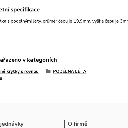
tní specifikace
tka s podélnými léty, průměr čepu je 19,9mm, výška čepu je 3m
zařazeno v kategoriích
né krytky s rovnou
PODÉLNÁ LÉTA
u
jednávky
O firmě