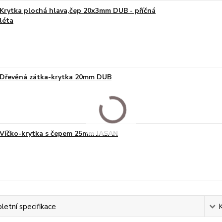
Krytka plochá hlava,čep 20x3mm DUB - příčná
léta
Dřevěná zátka-krytka 20mm DUB
Víčko-krytka s čepem 25mm JASAN
etní specifikace