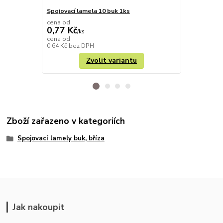
Spojovací lamela 10 buk 1ks
Spojovací l
cena od
cena od
0,77 Kč
0,77 Kč
/
ks
/
k
cena od
cena od
0,64 Kč
bez DPH
0,64 Kč
bez 
Zvolit variantu
Zboží zařazeno v kategoriích
Spojovací lamely buk, bříza
Jak nakoupit