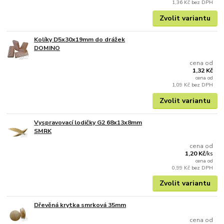
1,36 Kč
bez DPH
Zvolit variantu
Kolíky D5x30x19mm do drážek
DOMINO
cena od
1,32 Kč
cena od
1,09 Kč
bez DPH
Zvolit variantu
Vyspravovací lodičky G2 68x13x8mm
SMRK
cena od
1,20 Kč
/
ks
cena od
0,99 Kč
bez DPH
Zvolit variantu
Dřevěná krytka smrková 35mm
cena od