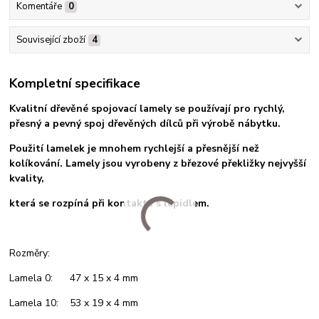
Komentáře
0
Související zboží
4
Kompletní specifikace
Kvalitní dřevěné spojovací lamely se používají pro rychlý,
přesný a pevný spoj dřevěných dílců při výrobě nábytku.
Použití lamelek je mnohem rychlejší a přesnější než
kolíkování. Lamely jsou vyrobeny z březové překližky nejvyšší
kvality,
která se rozpíná při kontaktu s lepidlem.
Rozměry:
Lamela 0: 47 x 15 x 4 mm
Lamela 10: 53 x 19 x 4 mm