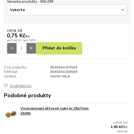
Varianta produktu - BALENÍ
cena od
0,75 Kč
/
ks
od
0,62 Kč
bez DPH
Přidat do košíku
Číslo produktu:
8595044259559
EAN kód:
8595044259559
Výrobce:
ASON-VALA
Do oblíbených
Podobné produkty
Vyspravovací větvové suky pr.25x7mm
SMRK
cena od
1,65 Kč
/
ks
cena od