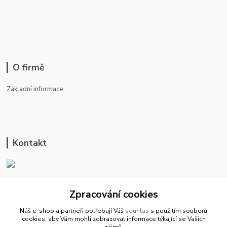
O firmě
Základní informace
Kontakt
ason-vala.cz
Zpracování cookies
+420 799 500 769
Náš e-shop a partneři potřebují Váš
souhlas
s použitím souborů
pracovní dny 8-11hod.,13-15hod.
cookies, aby Vám mohli zobrazovat informace týkající se Vašich