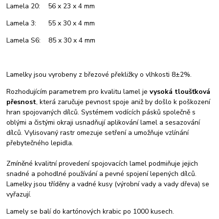
Lamela 20: 56 x 23 x 4 mm
Lamela 3: 55 x 30 x 4 mm
Lamela S6: 85 x 30 x 4 mm
Lamelky jsou vyrobeny z březové překližky o vlhkosti 8±2%.
Rozhodujícím parametrem pro kvalitu lamel je
vysoká tloušťková
přesnost
, která zaručuje pevnost spoje aniž by došlo k poškození
hran spojovaných dílců. Systémem vodících pásků společně s
oblými a čistými okraji usnadňují aplikování lamel a sesazování
dílců. Vylisovaný rastr omezuje setření a umožňuje vzlínání
přebytečného lepidla.
Zmíněné kvalitní provedení spojovacích lamel podmiňuje jejich
snadné a pohodlné používání a pevné spojení lepených dílců.
Lamelky jsou tříděny a vadné kusy (výrobní vady a vady dřeva) se
vyřazují.
Lamely se balí do kartónových krabic po 1000 kusech.