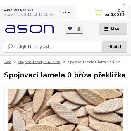
0
ks
+420 799 500 769
CZK
za
0,00 Kč
pracovní dny 8-11hod.,13-15hod.
Menu
Hledat
Úvod
Spojovací lamely buk, bříza
Spojovací lamela 0 bříza překližka
Spojovací lamela 0 bříza překližka