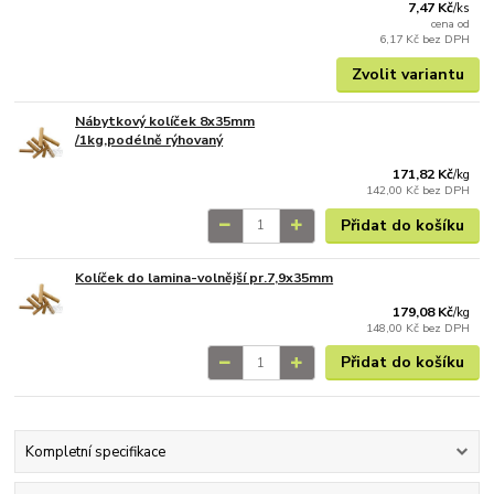
7,47 Kč
/
ks
cena od
6,17 Kč
bez DPH
Zvolit variantu
Nábytkový kolíček 8x35mm
/1kg,podélně rýhovaný
171,82 Kč
/
kg
142,00 Kč
bez DPH
Přidat do košíku
Kolíček do lamina-volnější pr.7,9x35mm
179,08 Kč
/
kg
148,00 Kč
bez DPH
Přidat do košíku
Kompletní specifikace