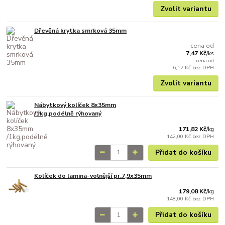
Zvolit variantu
Dřevěná krytka smrková 35mm
cena od
7,47 Kč
/
ks
cena od
6,17 Kč
bez DPH
Zvolit variantu
Nábytkový kolíček 8x35mm
/1kg,podélně rýhovaný
171,82 Kč
/
kg
142,00 Kč
bez DPH
Přidat do košíku
Kolíček do lamina-volnější pr.7,9x35mm
179,08 Kč
/
kg
148,00 Kč
bez DPH
Přidat do košíku