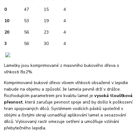
0
47
15
4
10
53
19
4
20
56
23
4
3
56
30
4
Lamelky jsou komprimované z masivního bukového dřeva o
vlhkosti 8±2%.
Komprimované bukové dřevo vlivem vlhkosti obsažené v lepidle
nabude na objemu a způsobí, že lamela pevně drží v drážce.
Rozhodujícím parametrem pro kvalitu lamel je
vysoká tloušťková
přesnost
, která zaručuje pevnost spoje aniž by došlo k poškození
hran spojovaných dílců. Systémem vodících pásků společně s
oblými a čistými okraji usnadňují aplikování lamel a sesazování
dílců. Vylisovaný rastr omezuje setření a umožňuje vzlínání
přebytečného lepidla.