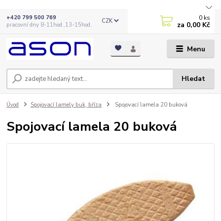
0
ks
+420 799 500 769
CZK
za
0,00 Kč
pracovní dny 8-11hod.,13-15hod.
Menu
Hledat
Úvod
Spojovací lamely buk, bříza
Spojovací lamela 20 buková
Spojovací lamela 20 buková