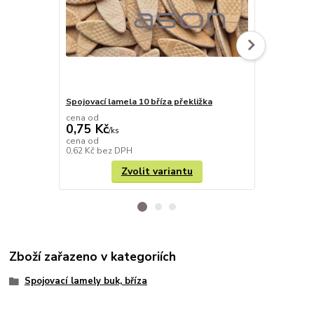
Spojovací lamela 10 bříza překližka
Spojovací la
cena od
cena od
0,75 Kč
0,75 Kč
/
ks
/
k
cena od
cena od
0,62 Kč
bez DPH
0,62 Kč
bez 
Zvolit variantu
Zboží zařazeno v kategoriích
Spojovací lamely buk, bříza