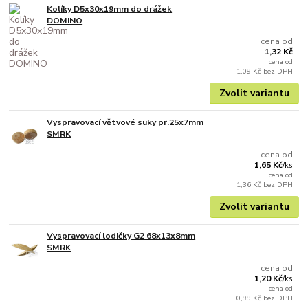
Kolíky D5x30x19mm do drážek
DOMINO
cena od
1,32 Kč
cena od
1,09 Kč
bez DPH
Zvolit variantu
Vyspravovací větvové suky pr.25x7mm
SMRK
cena od
1,65 Kč
/
ks
cena od
1,36 Kč
bez DPH
Zvolit variantu
Vyspravovací lodičky G2 68x13x8mm
SMRK
cena od
1,20 Kč
/
ks
cena od
0,99 Kč
bez DPH