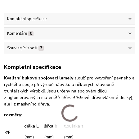
Kompletní specifikace
Komentáře
0
Související zboží
3
Kompletní specifikace
Kvalitní bukové spojovací lamely
slouží pro vytvoření pevného a
rychlého spoje při výrobě nábytku a některých stavebně
truhlářských výrobků. Jsou určeny na spojování dílců
z aglomerovaných materiálů (dřevotřískové, dřevovláknité desky),
ale i z masivního dřeva.
rozměry:
délka
L
šířka
b
tloušťka
t
typ
(mm)
(mm)
(mm)