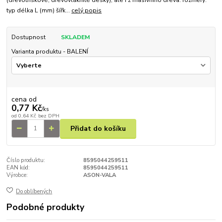
(dřevotřískové, dřevovláknité desky), ale i z masivního dřeva. rozměry:
typ délka L (mm) šířk...
celý popis
Dostupnost
SKLADEM
Varianta produktu - BALENÍ
cena od
0,77 Kč
/
ks
od
0,64 Kč
bez DPH
Přidat do košíku
Číslo produktu:
8595044259511
EAN kód:
8595044259511
Výrobce:
ASON-VALA
Do oblíbených
Podobné produkty