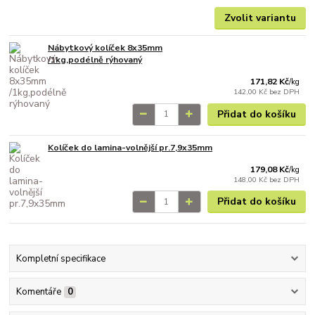
Zvolit variantu
Nábytkový kolíček 8x35mm
/1kg,podélně rýhovaný
171,82 Kč
/
kg
142,00 Kč
bez DPH
Přidat do košíku
Kolíček do lamina-volnější pr.7,9x35mm
179,08 Kč
/
kg
148,00 Kč
bez DPH
Přidat do košíku
Kompletní specifikace
Komentáře
0