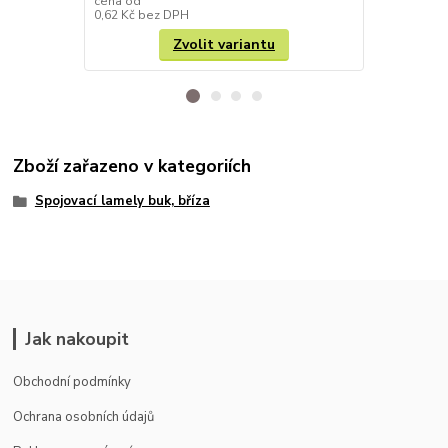
cena od
cena od
0,62 Kč
bez DPH
0,64 Kč
bez 
Zvolit variantu
Zboží zařazeno v kategoriích
Spojovací lamely buk, bříza
Jak nakoupit
Obchodní podmínky
Ochrana osobních údajů