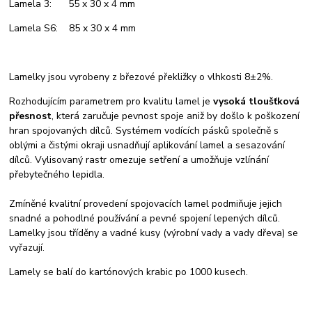
Lamela 3: 55 x 30 x 4 mm
Lamela S6: 85 x 30 x 4 mm
Lamelky jsou vyrobeny z březové překližky o vlhkosti 8±2%.
Rozhodujícím parametrem pro kvalitu lamel je
vysoká tloušťková
přesnost
, která zaručuje pevnost spoje aniž by došlo k poškození
hran spojovaných dílců. Systémem vodících pásků společně s
oblými a čistými okraji usnadňují aplikování lamel a sesazování
dílců. Vylisovaný rastr omezuje setření a umožňuje vzlínání
přebytečného lepidla.
Zmíněné kvalitní provedení spojovacích lamel podmiňuje jejich
snadné a pohodlné používání a pevné spojení lepených dílců.
Lamelky jsou tříděny a vadné kusy (výrobní vady a vady dřeva) se
vyřazují.
Lamely se balí do kartónových krabic po 1000 kusech.