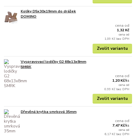
Kolíky D5x30x19mm do drážek
DOMINO
cena od
1,32 Kč
cena od
1,09 Kč
bez DPH
Zvolit variantu
Vyspravovací lodičky G2 68x13x8mm
SMRK
cena od
1,20 Kč
/
ks
cena od
0,99 Kč
bez DPH
Zvolit variantu
Dřevěná krytka smrková 35mm
cena od
7,47 Kč
/
ks
cena od
6,17 Kč
bez DPH