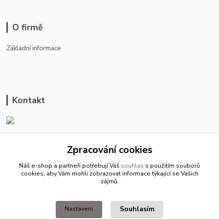
O firmě
Základní informace
Kontakt
ason-vala.cz
Zpracování cookies
+420 799 500 769
Náš e-shop a partneři potřebují Váš
souhlas
s použitím souborů
pracovní dny 8-11hod.,13-15hod.
cookies, aby Vám mohli zobrazovat informace týkající se Vašich
zájmů.
info@ason-vala.cz
Souhlasím
Nastavení