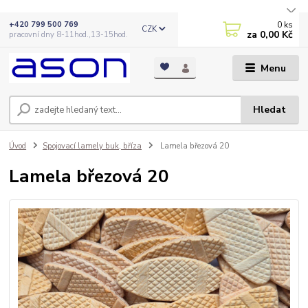
0
ks
+420 799 500 769
CZK
za
0,00 Kč
pracovní dny 8-11hod.,13-15hod.
Menu
Hledat
Úvod
Spojovací lamely buk, bříza
Lamela březová 20
Lamela březová 20