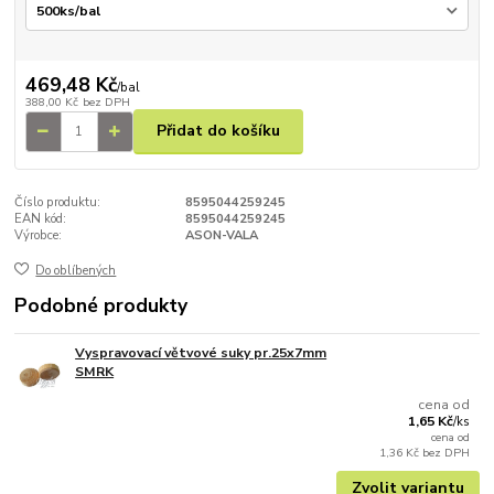
469,48 Kč
/
bal
388,00 Kč
bez DPH
Přidat do košíku
Číslo produktu:
8595044259245
EAN kód:
8595044259245
Výrobce:
ASON-VALA
Do oblíbených
Podobné produkty
Vyspravovací větvové suky pr.25x7mm
SMRK
cena od
1,65 Kč
/
ks
cena od
1,36 Kč
bez DPH
Zvolit variantu