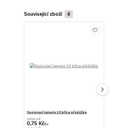
Související zboží
4
Spojovací lamela 10 bříza překližka
Spojovací l
cena od
cena od
0,75 Kč
0,77 Kč
/
ks
/
k